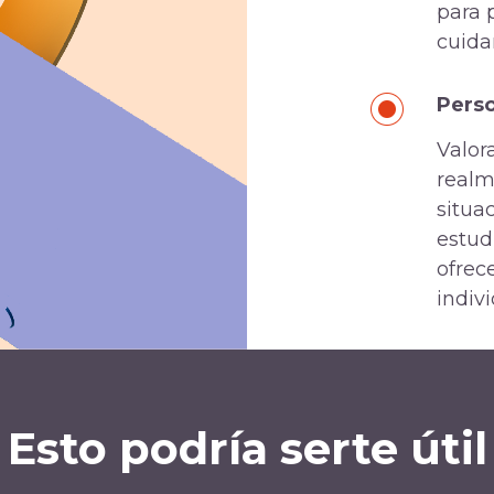
para 
cuida
Perso
Valor
realm
situa
estud
ofrec
indiv
Esto podría serte útil