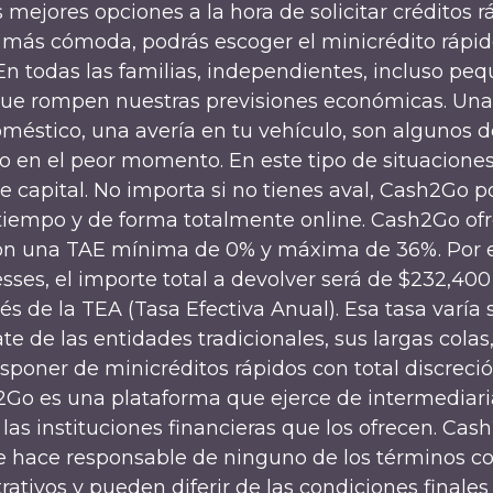
mejores opciones a la hora de solicitar créditos r
 más cómoda, podrás escoger el minicrédito rápid
En todas las familias, independientes, incluso p
ue rompen nuestras previsiones económicas. Una
oméstico, una avería en tu vehículo, son algunos 
o en el peor momento. En este tipo de situacion
capital. No importa si no tienes aval, Cash2Go p
iempo y de forma totalmente online. Cash2Go ofrec
s con una TAE mínima de 0% y máxima de 36%. Por 
es, el importe total a devolver será de $232,400 
és de la TEA (Tasa Efectiva Anual). Esa tasa varía
te de las entidades tradicionales, sus largas colas
poner de minicréditos rápidos con total discreci
h2Go es una plataforma que ejerce de intermediari
as instituciones financieras que los ofrecen. Cas
se hace responsable de ninguno de los términos co
trativos y pueden diferir de las condiciones finale