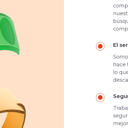
compr
nuest
búsqu
comp
El se
Somos
hace 
lo qu
desca
Segu
Traba
segur
mejor