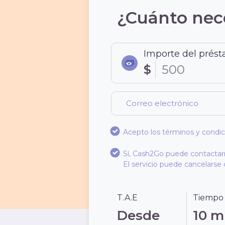
¿Cuánto nec
Importe del prés
$
500
Acepto los términos y condicio
Sí, Cash2Go puede contactar
El servicio puede cancelarse c
T.A.E
Tiempo
Desde
10 m